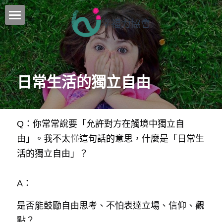
幸福力協會
核心工作
最新消息
日常生活的獨立自由
課程介紹
行事曆
Q：你常常說要「允許對方在觸境中獨立自
團隊
由」。我不太懂這句話的意思，什麼是「日常生
聯絡我們
活的獨立自由」？
訂閱追蹤
A：
部落格
是否能鼓勵自由思考、不怕表達立場、信仰、觀
所有博客分類
點？
搜索