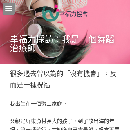
幸福力協會
核心工作
最新消息
幸福力採訪：我是一個舞蹈
治療師
課程介紹
行事曆
很多過去曾以為的「沒有機會」，反
團隊
而是一種祝福
聯絡我們
訂閱追蹤
我出生在一個勞工家庭。
部落格
父親是屏東漁村長大的孩子，到了該出海的年
所有博客分類
搜索