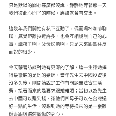
只是默默的關心甚麼都沒說，靜靜地等著那一天
me time
我們彼此心開了的時候，應該就會有交集。
修行地圖
這幾年我們開始有私下互動了，偶而喝杯咖啡聊
幸福力採訪
聊，感覺距離拉近許多，也會互相說說自己的心
事，講孩子啊，父母姊弟啊，只是未來跟嚮往反
講座紀錄
而說的很少。
今天藉著訪談對她有更深的了解，這一生讓她摔
得最徹底的是她的婚姻，當年先生去中國投資後
沒多久後，剛開始說是工作有問題無法寄生活
費，接著而來的是要求跟她離婚；當初以為先生
去中國可以賺到錢，讓他們四母子可以在台灣過
好一點的生活，沒想到她的等待換來的是一張離
婚書跟與遍體麟傷的身心。