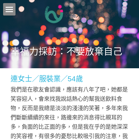
幸福力協會
核心工作
最新消息
幸福力採訪：不要放棄自己
課程介紹
行事曆
連女士／服裝業／54歲
團隊
我們是在歌友會認識，應該有八年了吧，她都是
聯絡我們
笑容迎人，會來找我說話熱心的幫我送飲料食
物，反而是我總是淡淡的淺淺的笑著，多年來我
訂閱追蹤
們斷斷續續的來往，路邊來的消息得比親耳的
部落格
多，負面的比正面的多，但是我在乎的是她深深
的笑容裡，有很多的憂愁比較吸引我的注意，我
所有博客分類
搜索