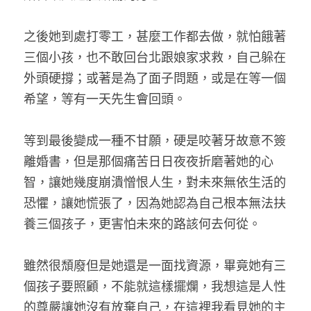
之後她到處打零工，甚麼工作都去做，就怕餓著
三個小孩，也不敢回台北跟娘家求救，自己躲在
外頭硬撐；或著是為了面子問題，或是在等一個
希望，等有一天先生會回頭。
等到最後變成一種不甘願，硬是咬著牙故意不簽
離婚書，但是那個痛苦日日夜夜折磨著她的心
智，讓她幾度崩潰憎恨人生，對未來無依生活的
恐懼，讓她慌張了，因為她認為自己根本無法扶
養三個孩子，更害怕未來的路該何去何從。
雖然很頹廢但是她還是一面找資源，畢竟她有三
個孩子要照顧，不能就這樣擺爛，我想這是人性
的尊嚴讓她沒有放棄自己，在這裡我看見她的主