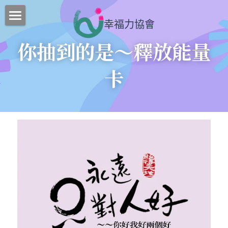
幸福力協會
核心工作
你抽到的是～釋放能量
最新消息
卡
課程介紹
行事曆
團隊
聯絡我們
訂閱追蹤
部落格
所有博客分類
搜索