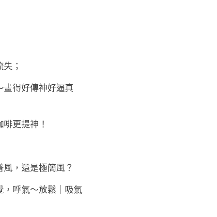
流失；
～畫得好傳神好逼真
咖啡更提神！
普風，還是極簡風？
覺，呼氣～放鬆｜吸氣