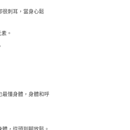
都很刺耳，當身心鬆
元素。
。
也最懂身體，身體和呼
身體，從頭到腳放鬆。