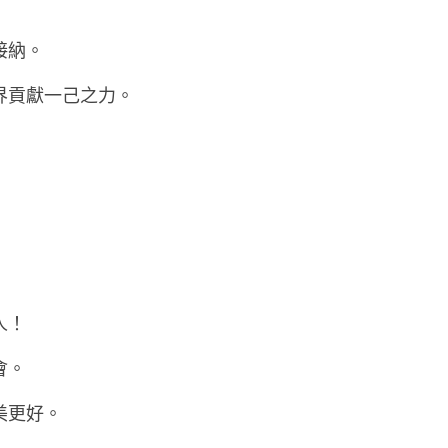
接納。
界貢獻一己之力。
人！
會。
美更好。