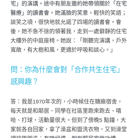
宅」
的演講。途中有朋友邀約她帶領關於「在宅
醫療」
me time
的讀書會。
她滿臉的笑意，
輕快的笑語；
談笑之頃，很快地就允諾了四場的讀書會。會
修行地圖
後，她不急不徐的領著我，走到一處僻靜的住宅
大樓外的中庭座椅。她說：「剛聽完演講，戶外
幸福力採訪
寬敞，有大樹和風，更適於呼吸和談心。」
講座紀錄
問
：
你為什麼會對「合作共生住宅」
感興趣？
答：我是1970年次的，小時候住在糖廠宿舍，
每天就是和鄰居、同學在社區里跑來跑去、嘻
哈、打球，活動量很大。但到了傍晚5 點鐘，大
家就各自回家，拿了澡盆和盥洗衣物，又到澡堂