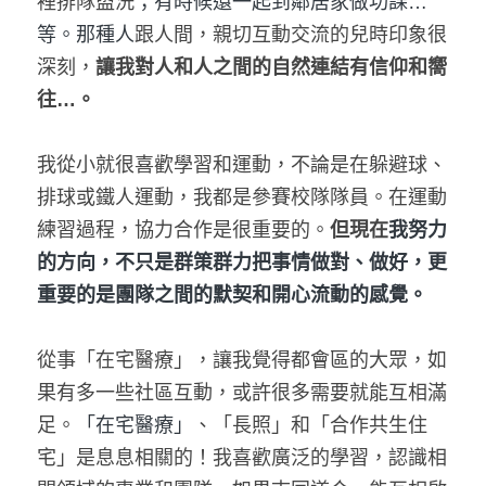
裡排隊盥洗
；有時候還一起到鄰居家做功課
…
等。那種人
跟人間，親切互動交流的兒時印象很
深刻，
讓我對人和人之間的自然連結有信仰和嚮
往
…
。
我從小就很喜歡學習和運動，不論是在躲避球、
排球或鐵人運動，我都是參賽校隊隊員。在運動
練習過程，協力合作是很重要的。
但現在
我努力
的方向，不只是群策群力把事情做對、做好，更
重要的是團隊之間的默契和開心流動的感覺。
從事「在宅醫療」，讓我覺得都會區的大眾，如
果有多一些社區互動，或許很多需要就能互相滿
足。
「在宅醫療」
、「長照」和「合作共生住
宅」是息息相關的！我喜歡廣泛的學習，認識相