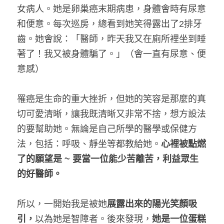
女病人。她是卵巢癌末期病患，身體會時有尿意
和便意。每次巡房，總看到她笑得露出了2排牙
齒。她會說：「醫師，昨天我又在廁所裡坐到睡
著了！我又被身體騙了。」（會一直有尿意、便
意感）
罹癌是生命的重大挫折，但她的笑容是那麼的真
切可愛清晰，讓我既清晰又非常不捨，想方設法
的要幫助她。無論是自己所學的醫學或保健方
法，包括：呼吸、靜坐等都教給她。
心裡被點燃
了的願望是
 ~ 
要當一位能少苦離苦，利益眾生
的好醫師。
所以，一開始我是被她
展露出來的陽光笑顏吸
引，
以為她是智障者。後來發現，
她是一位蛋糕