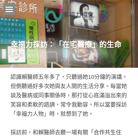
幸福力協會
核心工作
最新消息
幸福力採訪：「在宅醫療」的生命
教育
課程介紹
行事曆
認識賴醫師五年多了，只聽過她10分鐘的演講。
團隊
但側聽過好多次她與友人間的生活分享。每當她
聯絡我們
談及醫病或同事關係時，那打從心底滿溢出來的
笑容和柔軟的語調，常令我動容。所以當要採訪
訂閱追蹤
「幸福力人物」時，就想到了她。
部落格
採訪前，和賴醫師去聽一場有關
「合作共生住
所有博客分類
搜索