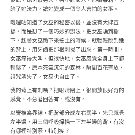
從此，她仇恨男人，看不起女人，那根毒刺，也
給了她法力，讓她變成一個令人害怕的女巫。
嘰哩咕知道了女巫的秘密以後，並沒有大肆宣
揚，而是想了一個巧妙的辦法，把女巫騙到樹
下，趁著女巫跪下來挖土的時候，就輕輕跳到她
的背上，用牙齒把那根刺拔了出來。第一時間，
女巫痛得大叫，但很快地，女巫感覺全身上下都
輕鬆了，原本死氣沉沉的森林，瞬間百花齊放，
詛咒消失了，女巫也自由了。
我的背上有刺嗎？把眼睛閉上，很開放很好奇的
感覺，不急著回答有，或沒有。
以脊椎為界線，把背部分成左右兩半，先只感覺
左半邊，用三個呼吸掃描一下左半邊的背，有沒
有哪裡特別緊，特別痠？