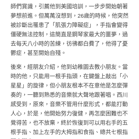
師們賞識，引薦他到美國培訓，一步步開始朝著
夢想前進。但萬萬沒想到，26歲的時候，他突然
被診斷出罹患了「肌張力障礙症」，手指會變得
僵硬無法控制，這簡直是鋼琴家最大的噩夢，過
去每天八小時的苦練，彷彿都白費了，他得了憂
鬱症，甚至開始自殘。
後來，經朋友介紹，他到幼稚園去教小朋友。當
時的他，只能用一根手指頭，在鍵盤上敲出「小
星星」的旋律，但小朋友根本不在意他是怎麼彈
奏的，一聽到熟悉的音樂就大聲地跟著唱。西川
感受到，原來，音樂不管用什麼形式，都能打動
人心，於是，他開始努力復健，再怎麼困難也不
覺得苦，也不放棄，終於恢復到可以用右手的五
根手指、加上左手的大拇指和食指、總共七根指