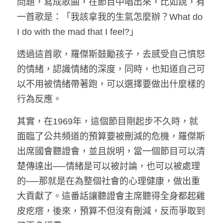
問題，寫成歌曲，在節目中唱出來，比如說，有
一首歌是：「我該拿我的生氣怎麼辦？What do 
I do with the mad that I feel?」
透過這首歌，羅傑斯鼓勵孩子，去感受自己憤怒
的情緒，認識情緒的深度，同時，也知道自己可
以不用被情緒帶著跑，可以選擇要做出什麼樣的
行為反應。
其實，在1969年，這個節目剛起步不久時，就
面臨了公共頻道的預算要被刪減的危機，羅傑斯
出席國會聽證會，並且說明，當一個節目可以清
楚傳達出──情緒是可以被討論，也可以被處理
的──那就是在為整個社會的心理健康，做出重
大貢獻了。這番話讓聽證會主席聽得全身都起雞
皮疙瘩，後來，預算不但沒有刪減，反而爭取到