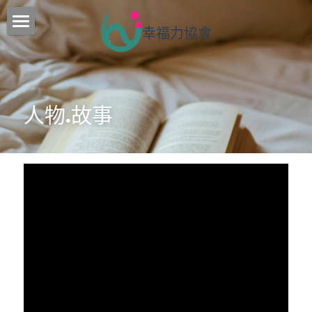
幸福力協會
核心工作
最新消息
人物.故事
課程介紹
行事曆
團隊
聯絡我們
訂閱追蹤
部落格
所有博客分類
搜索