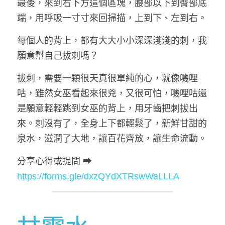
最後，來到右下方這個區塊，腰部以下到臀部底
端，用呼吸一寸寸來回掃描，上到下、左到右。
每個人的背上，都有大大小小深深淺淺的刺，我
願意幫自己拔刺嗎？
拔刺，需要一顆很天真很單純的心，就像嘰哩
咕，雖然女巫看起來很兇，又很可怕，嘰哩咕還
是願意輕輕跳到女巫的背上，用牙齒把刺拔出
來。刺沒有了，全身上下都輕鬆了，新鮮甘甜的
泉水，滋潤了大地，讓百花齊放，讓生命流動。
分享心得或提問 ➡ 
https://forms.gle/dxzQYdXTRswWaLLLA